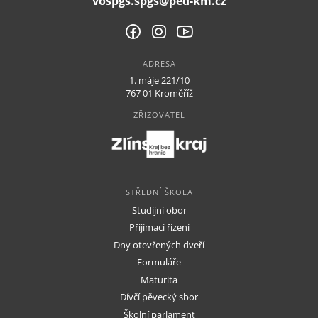
vospgs.spgs@ped-km.cz
ADRESA
1. máje 221/10
767 01 Kroměříž
ZŘIZOVATEL
STŘEDNÍ ŠKOLA
VYŠŠÍ ODBORNÁ ŠKOLA
DALŠÍ VZDĚLÁVÁNÍ
STŘEDNÍ ŠKOLA
Studijní obor
O škole
Přijímací řízení
Dokumenty
Dny otevřených dveří
Formuláře
Kontakty
Maturita
Dívčí pěvecký sbor
Školní parlament