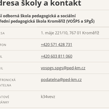
dresa školy a kontakt
ší odborná škola pedagogická a sociální
třední pedagogická škola Kroměříž (VOŠPS a SPgŠ)
1. máje 221/10, 767 01 Kroměříž
ESA
+420 571 428 731
EFON
+420 603 811 060
IL
vospgs.spgs@ped-km.cz
IL
podatelna@ped-km.cz
KTRONICKÁ
ATELNA
k34vevz
ATOVÉ
RÁNKY