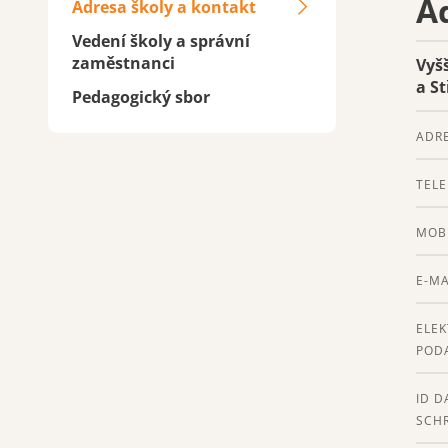
A
Adresa školy a kontakt
Vedení školy a správní
zaměstnanci
Vyš
a S
Pedagogický sbor
ADR
TEL
MOB
E-MA
ELE
POD
ID D
SCH