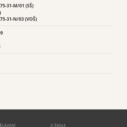
75-31-M/01 (SŠ)
O škole
)
75-31-N/03 (VOŠ)
Dokumenty
99
Kontakty
1
DĚLÁVÁNÍ
O ŠKOLE