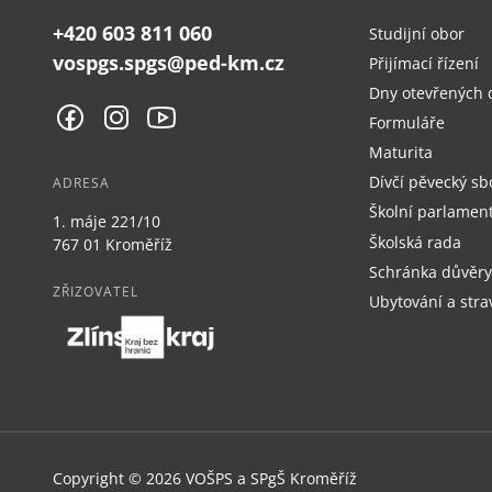
+420 603 811 060
Studijní obor
vospgs.spgs@ped-km.cz
Přijímací řízení
Dny otevřených 
Formuláře
Maturita
Dívčí pěvecký sb
ADRESA
Školní parlamen
1. máje 221/10
Školská rada
767 01 Kroměříž
Schránka důvěry
ZŘIZOVATEL
Ubytování a stra
Copyright © 2026 VOŠPS a SPgŠ Kroměříž