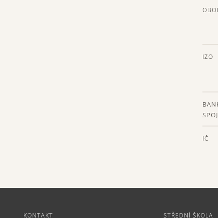
OBO
IZO
BAN
SPOJ
IČ
KONTAKT
STŘEDNÍ ŠKOLA