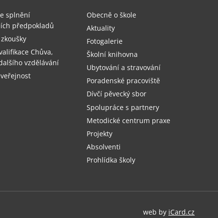
e splnění
Obecně o škole
čních předpokladů
Aktuality
 zkoušky
Fotogalerie
valifikace Chůva,
Školní knihovna
dalšího vzdělávání
Ubytování a stravování
 veřejnost
Poradenské pracoviště
Dívčí pěvecký sbor
Spolupráce s partnery
Metodické centrum praxe
Projekty
Absolventi
Prohlídka školy
web by
iCard.cz