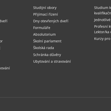
Studijní obory
Studium k
kvalifika
Přijímací řízení
Jednotlivé
dveří
Dny otevřených dveří
Profesní k
Formuláře
Lektor/ka 
Absolutorium
Kurzy pro
or
Školní parlament
t
Školská rada
Schránka důvěry
Ubytování a stravování
vování