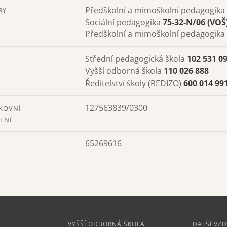
Předškolní a mimoškolní pedagogika
RY
Sociální pedagogika
75-32-N/06 (VOŠ
Předškolní a mimoškolní pedagogika
Střední pedagogická škola
102 531 0
Vyšší odborná škola
110 026 888
Ředitelství školy (REDIZO)
600 014 99
127563839/0300
KOVNÍ
ENÍ
65269616
VYŠŠÍ ODBORNÁ ŠKOLA
DALŠÍ VZ