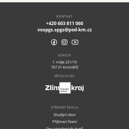
KONTAKT
+420 603 811 060
vospgs.spgs@ped-km.cz
ADRESA
1. máje 221/10
767 01 Kroměříž
ZŘIZOVATEL
STŘEDNÍ ŠKOLA
Studijní obor
Přijímací řízení
Dny otevřených dveří