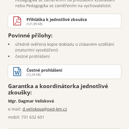
nebo Pedagogika se zaměřením na vychovatelství.
Přihláška k jednotlivé zkoušce
(121,89 kB)
Povinné přílohy:
úředně ověřená kopie dokladu o získaném vzdělání
(maturitní vysvědčení)
čestné prohlášení
Čestné prohlášení
(12,24 kB)
Garantka a koordinátorka jednotlivé
zkoušky:
Mgr. Dagmar Velísková
e-mail:
d.veliskova@ped-km.cz
mobil: 731 632 601