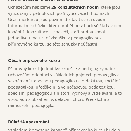
Uchazečům nabízíme
25 konzultačních hodin
, které jsou
vyučovány v pěti blocích po 5 vyučovacích hodinách.
Účastníci kurzu jsou povinni dostavit se na úvodní
informační schůzku, která proběhne v budově školy v den
konání 1. konzultace. Uchazeči, kteří budou konat
jednotlivou maturitní zkoušku z pedagogiky bez
přípravného kurzu, se této schůzky neúčastní.
Obsah přípravného kurzu
Přípravný kurz k jednotlivé zkoušce z pedagogiky nabízí
uchazečům orientaci v základních pojmech pedagogiky a
seznámení s obecnou pedagogikou a didaktikou, sociální
pedagogikou, předškolní a volnočasovou pedagogikou,
speciální pedagogikou a historií výchovy a vzdělávání, a to
v souladu s obsahem vzdělávání oboru Předškolní a
mimoškolní pedagogika.
Důležité upozornění
Vzhledem k omezené kapacitě přípravného kurzu bude o