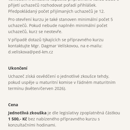
přijetí uchazečů rozhodovat pořadí přihlášek.
Předpokládaný počet přijímaných uchazečů je 12.
Pro otevření kurzu je také stanoven minimální počet 5
uchazečů. Pokud nebude naplněn minimální počet
uchazečů, kurz se neotevře.
V případě dotazů týkajících se přípravného kurzu
kontaktujte Mgr. Dagmar Velískovou, na e-mailu:
d.veliskova@ped-km.cz
Ukončení
Uchazeč získá osvědčení o jednotlivé zkoušce tehdy,
pokud uspěje u maturitní komise v řádném maturitním
termínu (květen/červen 2026).
Cena
Jednotlivá zkouška
je dle legislativy zpoplatněná částkou
1 500,- Kč
bez nabízeného přípravného kurzu s
konzultačními hodinami.