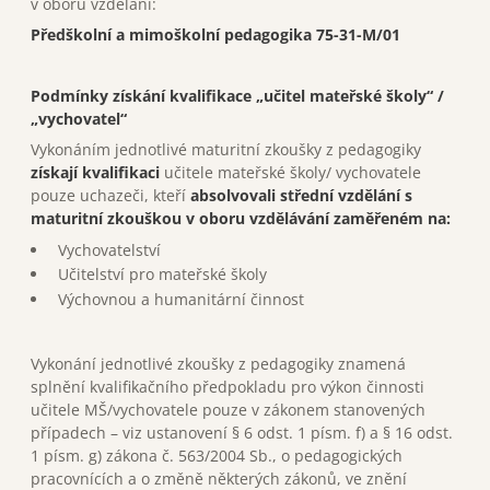
v oboru vzdělání:
Předškolní a mimoškolní pedagogika 75-31-M/01
Podmínky získání kvalifikace „učitel mateřské školy“ /
„vychovatel“
Vykonáním jednotlivé maturitní zkoušky z pedagogiky
získají kvalifikaci
učitele mateřské školy/ vychovatele
pouze uchazeči, kteří
absolvovali střední vzdělání s
maturitní zkouškou v oboru vzdělávání zaměřeném na:
Vychovatelství
Učitelství pro mateřské školy
Výchovnou a humanitární činnost
Vykonání jednotlivé zkoušky z pedagogiky znamená
splnění kvalifikačního předpokladu pro výkon činnosti
učitele MŠ/vychovatele pouze v zákonem stanovených
případech – viz ustanovení § 6 odst. 1 písm. f) a § 16 odst.
1 písm. g) zákona č. 563/2004 Sb., o pedagogických
pracovnících a o změně některých zákonů, ve znění