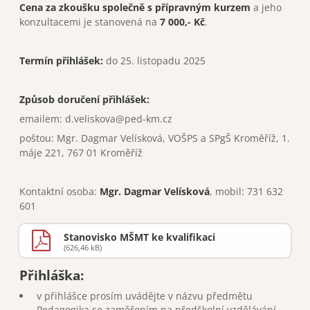
Cena za zkoušku společně s přípravným kurzem
a jeho
konzultacemi je stanovená na
7 000,- Kč
.
Termín přihlášek:
do 25. listopadu 2025
Způsob doručení přihlášek:
emailem: d.veliskova@ped-km.cz
poštou: Mgr. Dagmar Velísková, VOŠPS a SPgŠ Kroměříž, 1.
máje 221, 767 01 Kroměříž
STŘEDNÍ ŠKOLA
Kontaktní osoba:
Mgr. Dagmar Velísková
, mobil: 731 632
VYŠŠÍ ODBORNÁ ŠKOLA
601
DALŠÍ VZDĚLÁVÁNÍ
Stanovisko MŠMT ke kvalifikaci
O škole
(626,46 kB)
Dokumenty
Přihláška:
v přihlášce prosím uvádějte v názvu předmětu
Kontakty
Pedagogika se zaměřením na předškolní vzdělávání