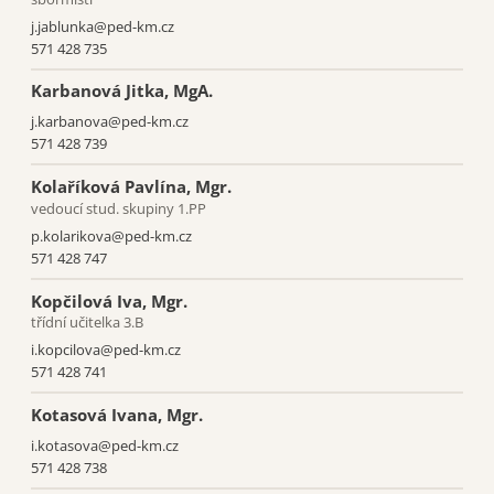
j.jablunka@ped-km.cz
571 428 735
Karbanová Jitka, MgA.
j.karbanova@ped-km.cz
571 428 739
Kolaříková Pavlína, Mgr.
vedoucí stud. skupiny 1.PP
p.kolarikova@ped-km.cz
571 428 747
Kopčilová Iva, Mgr.
třídní učitelka 3.B
i.kopcilova@ped-km.cz
571 428 741
Kotasová Ivana, Mgr.
i.kotasova@ped-km.cz
571 428 738