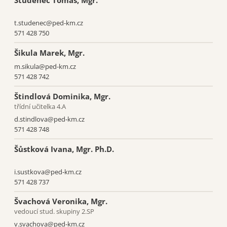
Studenec Tomáš, Mgr.
t.studenec@ped-km.cz
571 428 750
Šikula Marek, Mgr.
m.sikula@ped-km.cz
571 428 742
Štindlová Dominika, Mgr.
třídní učitelka 4.A
d.stindlova@ped‑km.cz
571 428 748
Šůstková Ivana, Mgr. Ph.D.
i.sustkova@ped‑km.cz
571 428 737
Švachová Veronika, Mgr.
vedoucí stud. skupiny 2.SP
v.svachova@ped-km.cz