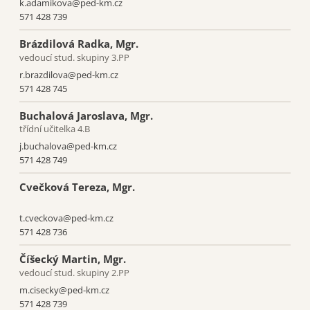
k.adamikova@ped-km.cz
571 428 739
Brázdilová Radka, Mgr.
vedoucí stud. skupiny 3.PP
r.brazdilova@ped-km.cz
571 428 745
Buchalová Jaroslava, Mgr.
třídní učitelka 4.B
j.buchalova@ped-km.cz
571 428 749
Cvečková Tereza, Mgr.
t.cveckova@ped‑km.cz
571 428 736
Číšecký Martin, Mgr.
vedoucí stud. skupiny 2.PP
m.cisecky@ped-km.cz
571 428 739