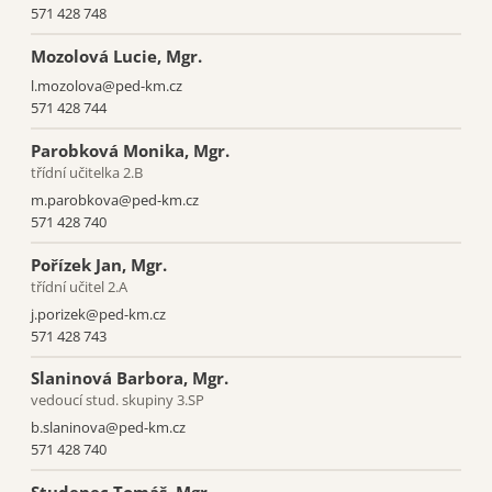
571 428 748
Mozolová Lucie, Mgr.
l.mozolova@ped-km.cz
571 428 744
Parobková Monika, Mgr.
STŘEDNÍ ŠKOLA
třídní učitelka 2.B
m.parobkova@ped-km.cz
VYŠŠÍ ODBORNÁ ŠKOLA
571 428 740
DALŠÍ VZDĚLÁVÁNÍ
Pořízek Jan, Mgr.
třídní učitel 2.A
O škole
j.porizek@ped-km.cz
Dokumenty
571 428 743
Kontakty
Slaninová Barbora, Mgr.
vedoucí stud. skupiny 3.SP
b.slaninova@ped-km.cz
571 428 740