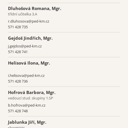
Dluhošová Romana, Mgr.
třídní učitelka 3.A
r.dluhosova@ped-km.cz
571 428 735
Gejdoš Jindřich, Mgr.
j.gejdos@ped-km.cz
571 428 741
Helisová Ilona, Mgr.
i.helisova@ped-km.cz
571 428 736
Hofrová Barbora, Mgr.
vedoucí stud. skupiny 1.SP
b.hofrova@ped‑km.cz
571 428 748
Jablunka Jiří, Mgr.
sbormistr