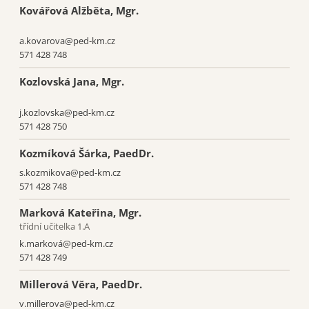
Kovářová Alžběta, Mgr.
a.kovarova@ped‑km.cz
571 428 748
Kozlovská Jana, Mgr.
j.kozlovska@ped-km.cz
571 428 750
Kozmíková Šárka, PaedDr.
s.kozmikova@ped-km.cz
571 428 748
Marková Kateřina, Mgr.
třídní učitelka 1.A
k.marková@ped-km.cz
571 428 749
Millerová Věra, PaedDr.
v.millerova@ped-km.cz