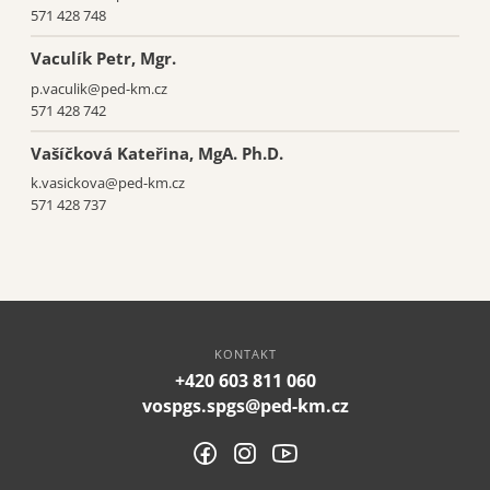
571 428 748
Vaculík Petr, Mgr.
p.vaculik@ped-km.cz
571 428 742
Vašíčková Kateřina, MgA. Ph.D.
k.vasickova@ped-km.cz
571 428 737
KONTAKT
+420 603 811 060
vospgs.spgs@ped-km.cz