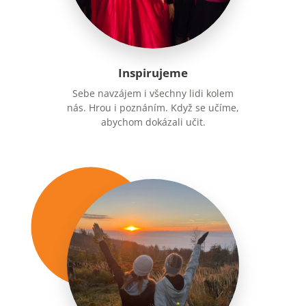
Inspirujeme
Sebe navzájem i všechny lidi kolem
STŘEDNÍ ŠKOLA
nás. Hrou i poznáním. Když se učíme,
abychom dokázali učit.
VYŠŠÍ ODBORNÁ ŠKOLA
DALŠÍ VZDĚLÁVÁNÍ
O škole
Dokumenty
Kontakty