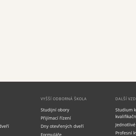
VYŠŠÍ ODBORNÁ ŠKOLA
DALŠÍ VZ
Studijní obory
Studium k
kvalifika
Přijímací řízení
Jednotlivé
dveří
Dny otevřených dveří
Profesní k
Formuláře