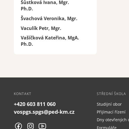
Šůstková Ivana, Mgr.
Ph.D.
Švachová Veronika, Mgr.
Vaculík Petr, Mgr.
Vašíčková Kateřina, MgA.
Ph.D.
KONTAKT
STŘEDNÍ ŠKOLA
+420 603 811 060
Studijní obor
vospgs.spgs@ped-km.cz
Přijímací řízení
Dny otevřených 
Formuláře