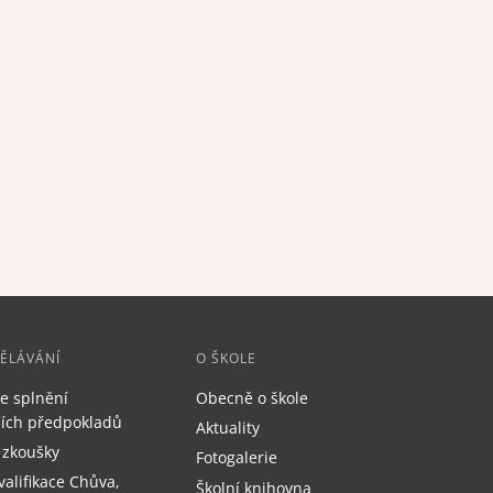
DĚLÁVÁNÍ
O ŠKOLE
e splnění
Obecně o škole
čních předpokladů
Aktuality
 zkoušky
Fotogalerie
valifikace Chůva,
Školní knihovna