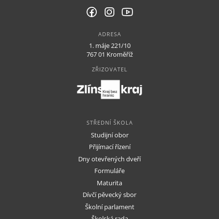
ADRESA
1. máje 221/10
767 01 Kroměříž
ZŘIZOVATEL
STŘEDNÍ ŠKOLA
VYŠŠÍ ODBORNÁ ŠKOLA
STŘEDNÍ ŠKOLA
DALŠÍ VZDĚLÁVÁNÍ
Studijní obor
O škole
Přijímací řízení
Dny otevřených dveří
Dokumenty
Formuláře
Kontakty
Maturita
Dívčí pěvecký sbor
Školní parlament
Školská rada