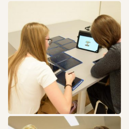
STŘEDNÍ ŠKOLA
VYŠŠÍ ODBORNÁ ŠKOLA
DALŠÍ VZDĚLÁVÁNÍ
O škole
Dokumenty
Kontakty