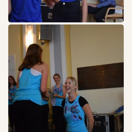
STŘEDNÍ ŠKOLA
VYŠŠÍ ODBORNÁ ŠKOLA
DALŠÍ VZDĚLÁVÁNÍ