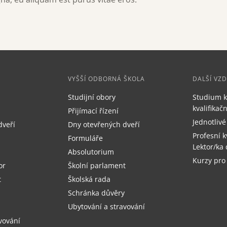
VYŠŠÍ ODBORNÁ ŠKOLA
DALŠÍ VZ
Studijní obory
Studium k
kvalifika
Přijímací řízení
Jednotlivé
dveří
Dny otevřených dveří
Profesní k
Formuláře
Lektor/ka 
Absolutorium
Kurzy pro
or
Školní parlament
t
Školská rada
Schránka důvěry
Ubytování a stravování
vování