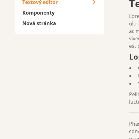
T
Textový editor
Komponenty
Lore
Nová stránka
ultr
ac m
vive
est 
Lo
Pell
luct
Phas
conv
magn