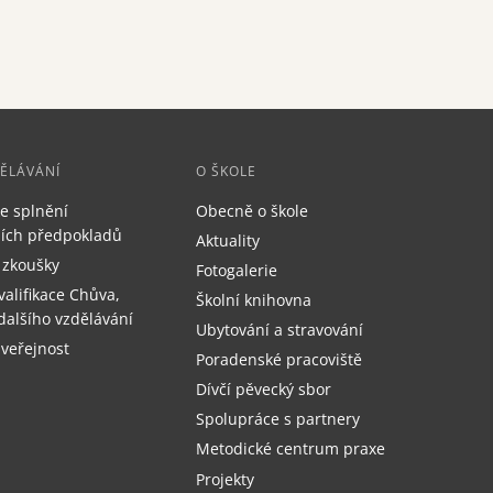
DĚLÁVÁNÍ
O ŠKOLE
e splnění
Obecně o škole
čních předpokladů
Aktuality
 zkoušky
Fotogalerie
valifikace Chůva,
Školní knihovna
dalšího vzdělávání
Ubytování a stravování
 veřejnost
Poradenské pracoviště
Dívčí pěvecký sbor
Spolupráce s partnery
Metodické centrum praxe
Projekty