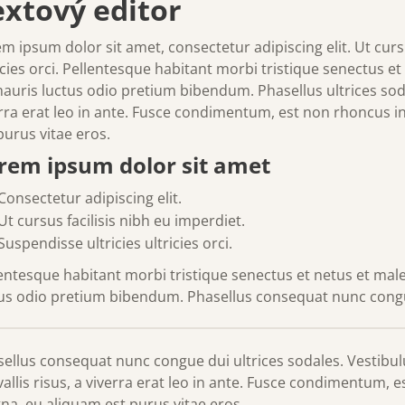
extový editor
m ipsum dolor sit amet, consectetur adipiscing elit. Ut cursu
icies orci. Pellentesque habitant morbi tristique senectus e
auris luctus odio pretium bibendum. Phasellus ultrices sodale
rra erat leo in ante. Fusce condimentum, est non rhoncus
purus vitae eros.
rem ipsum dolor sit amet
Consectetur adipiscing elit.
Ut cursus facilisis nibh eu imperdiet.
Suspendisse ultricies ultricies orci.
entesque habitant morbi tristique senectus et netus et mal
us odio pretium bibendum. Phasellus consequat nunc congue
ellus consequat nunc congue dui ultrices sodales. Vestibulum
allis risus, a viverra erat leo in ante. Fusce condimentum,
a, eu aliquam est purus vitae eros.