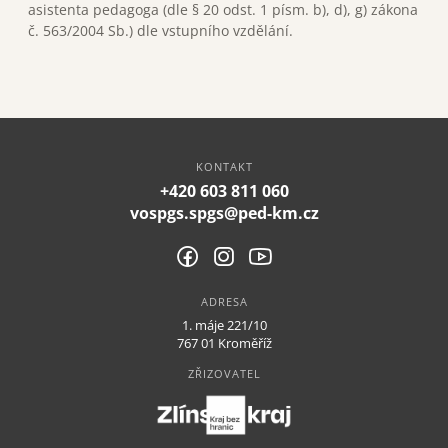
asistenta pedagoga (dle § 20 odst. 1 písm. b), d), g) zákona
č. 563/2004 Sb.) dle vstupního vzdělání.
STŘEDNÍ ŠKOLA
VYŠŠÍ ODBORNÁ ŠKOLA
DALŠÍ VZDĚLÁVÁNÍ
KONTAKT
O škole
+420 603 811 060
vospgs.spgs@ped-km.cz
Dokumenty
Kontakty
ADRESA
1. máje 221/10
767 01 Kroměříž
ZŘIZOVATEL