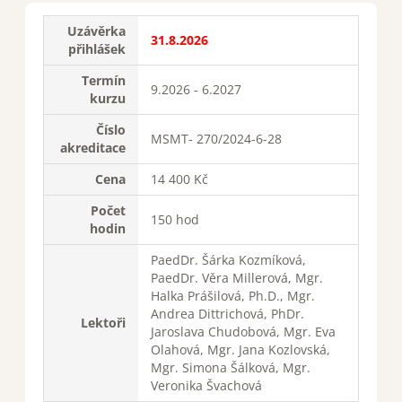
Uzávěrka
31.8.2026
přihlášek
Termín
9.2026 - 6.2027
kurzu
Číslo
MSMT- 270/2024-6-28
akreditace
Cena
14 400 Kč
Počet
150 hod
hodin
PaedDr. Šárka Kozmíková,
PaedDr. Věra Millerová, Mgr.
Halka Prášilová, Ph.D., Mgr.
Andrea Dittrichová, PhDr.
Lektoři
Jaroslava Chudobová, Mgr. Eva
Olahová, Mgr. Jana Kozlovská,
Mgr. Simona Šálková, Mgr.
Veronika Švachová