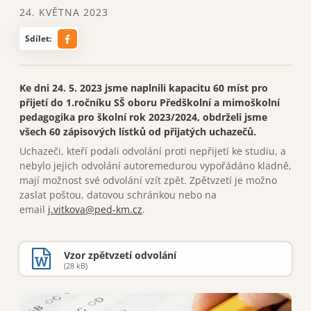
24. KVĚTNA 2023
Sdílet:
Ke dni 24. 5. 2023 jsme naplnili kapacitu 60 míst pro
přijetí do 1.ročníku SŠ oboru Předškolní a mimoškolní
pedagogika pro školní rok 2023/2024, obdrželi jsme
všech 60 zápisových lístků od přijatých uchazečů.
Uchazeči, kteří podali odvolání proti nepřijetí ke studiu, a
nebylo jejich odvolání autoremedurou vypořádáno kladně,
mají možnost své odvolání vzít zpět. Zpětvzetí je možno
zaslat poštou, datovou schránkou nebo na
email
j.vitkova@ped-km.cz
.
Vzor zpětvzetí odvolání
(28 kB)