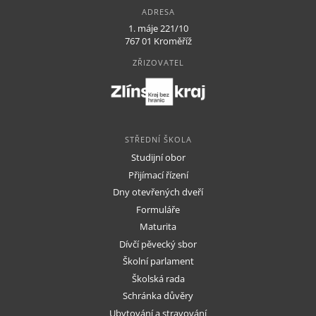
DALŠÍ VZDĚLÁVÁNÍ
ADRESA
1. máje 221/10
O škole
767 01 Kroměříž
Dokumenty
ZŘIZOVATEL
Kontakty
STŘEDNÍ ŠKOLA
Studijní obor
Přijímací řízení
Dny otevřených dveří
Formuláře
Maturita
Dívčí pěvecký sbor
Školní parlament
Školská rada
Schránka důvěry
Ubytování a stravování