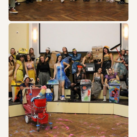
STŘEDNÍ ŠKOLA
VYŠŠÍ ODBORNÁ ŠKOLA