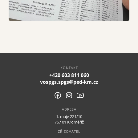
KONTAKT
+420 603 811 060
vospgs.spgs@ped-km.cz
ADRESA
1. máje 221/10
767 01 Kroměříž
ZŘIZOVATEL