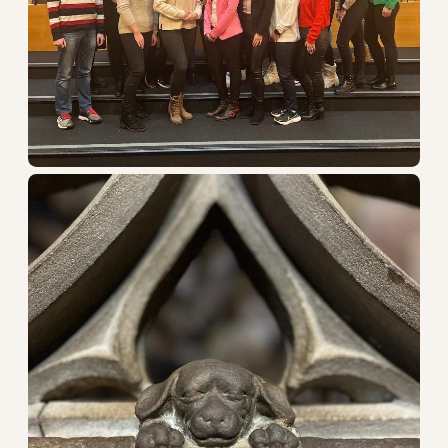
STŘEDNÍ ŠKOLA
VYŠŠÍ ODBORNÁ ŠKOLA
DALŠÍ VZDĚLÁVÁNÍ
O škole
Dokumenty
Kontakty