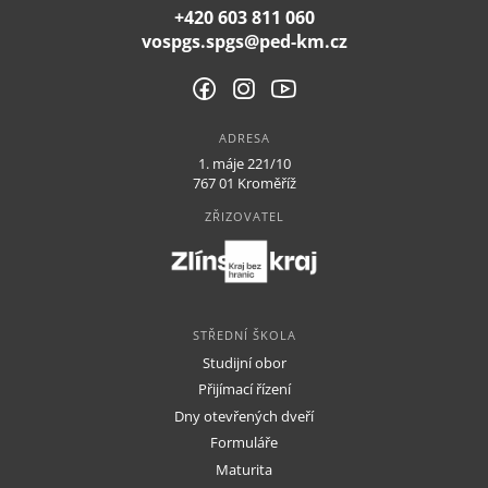
+420 603 811 060
vospgs.spgs@ped-km.cz
ADRESA
1. máje 221/10
767 01 Kroměříž
ZŘIZOVATEL
STŘEDNÍ ŠKOLA
VYŠŠÍ ODBORNÁ ŠKOLA
DALŠÍ VZDĚLÁVÁNÍ
STŘEDNÍ ŠKOLA
O škole
Studijní obor
Přijímací řízení
Dokumenty
Dny otevřených dveří
Kontakty
Formuláře
Maturita