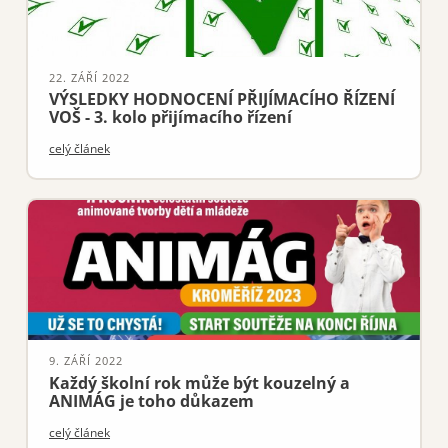
22. ZÁŘÍ 2022
VÝSLEDKY HODNOCENÍ PŘIJÍMACÍHO ŘÍZENÍ
VOŠ - 3. kolo přijímacího řízení
celý článek
9. ZÁŘÍ 2022
Každý školní rok může být kouzelný a
ANIMÁG je toho důkazem
celý článek