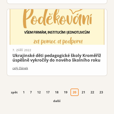
STŘEDNÍ ŠKOLA
VYŠŠÍ ODBORNÁ ŠKOLA
7. ZÁŘÍ 2022
Ukrajinské děti pedagogické školy Kroměříž
DALŠÍ VZDĚLÁVÁNÍ
úspěšně vykročily do nového školního roku
celý článek
O škole
Dokumenty
Kontakty
zpět
1
7
12
17
18
19
20
21
22
23
další