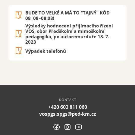
BUDE TO VELKÉ A MÁ TO "TAJNÝ" KÓD
08|08–08:08!
Výsledky hodnocení přijímacího řízení
VOŠ, obor Předškolní a mimoškolní
pedagogika, po autoremurduře 18. 7.
2023
Výpadek telefonů
KONTAKT
+420 603 811 060
vospgs.spgs@ped-km.cz