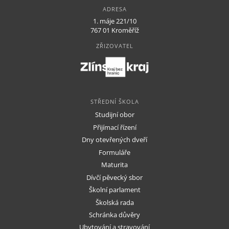
ADRESA
1. máje 221/10
767 01 Kroměříž
ZŘIZOVATEL
STŘEDNÍ ŠKOLA
Studijní obor
Přijímací řízení
Dny otevřených dveří
Formuláře
Maturita
Dívčí pěvecký sbor
Školní parlament
Školská rada
Schránka důvěry
Ubytování a stravování