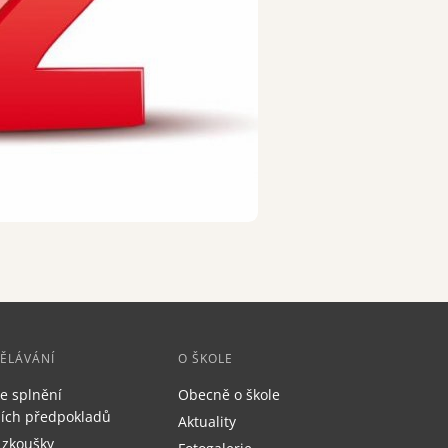
Dokumenty
Kontakty
DĚLÁVÁNÍ
O ŠKOLE
e splnění
Obecně o škole
čních předpokladů
Aktuality
 zkoušky