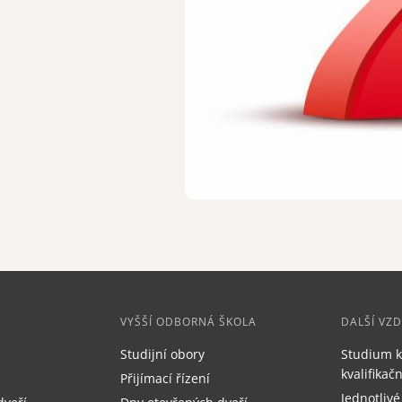
VYŠŠÍ ODBORNÁ ŠKOLA
DALŠÍ VZ
Studijní obory
Studium k
kvalifika
Přijímací řízení
Jednotlivé