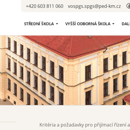
+420 603 811 060
vospgs.spgs@ped-km.cz
STŘEDNÍ ŠKOLA
VYŠŠÍ ODBORNÁ ŠKOLA
DAL
Studijní obor
Studijní obory
Stud
kval
Přijímací řízení
Přijímací řízení
Jedn
Dny otevřených dveří
Dny otevřených dveří
Prof
Formuláře
Formuláře
Lekt
Maturita
Absolutorium
Kurz
Dívčí pěvecký sbor
Školní parlament
Školní parlament
Školská rada
Školská rada
Schránka důvěry
Schránka důvěry
Ubytování a stravování
Ubytování a stravování
Kritéria a požadavky pro přijímací řízení 