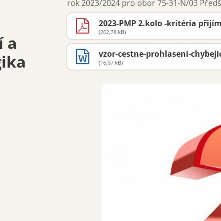
rok 2023/2024 pro obor 75-31-N/03 Předš
a
2023-PMP 2.kolo -kritéria přij
(262,78 kB)
í a
vzor-cestne-prohlaseni-chybeji
ika
(16,07 kB)