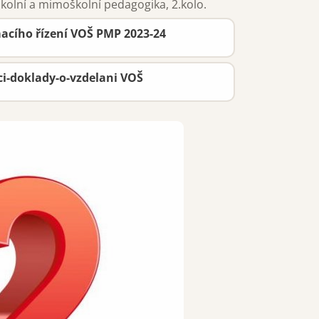
kolní a mimoškolní pedagogika, 2.kolo.
Prohlídka školy
ímacího řízení VOŠ PMP 2023-24
ci-doklady-o-vzdelani VOŠ
STŘEDNÍ ŠKOLA
VYŠŠÍ ODBORNÁ ŠKOLA
DALŠÍ VZDĚLÁVÁNÍ
O škole